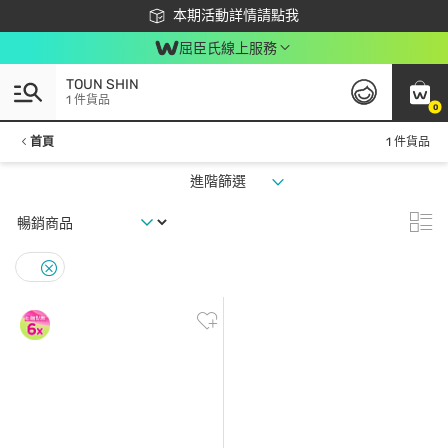
下載app最高回饋$350
本期活動詳情請點我
屈臣氏線上服務
TOUN SHIN
1 件貨品
0
首頁
1 件貨品
進階篩選