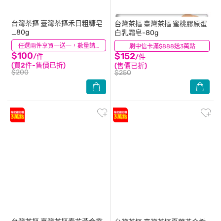
台灣茶摳
臺灣茶摳禾日粗糠皂
台灣茶摳
臺灣茶摳 蜜桃膠原蛋
_80g
白乳霜皂-80g
(0)
任選兩件享買一送一，數量請選2件
刷中信卡滿$888送3萬點
(0)
$100
$152
/件
/件
(買2件-售價已折)
(售價已折)
$200
$250