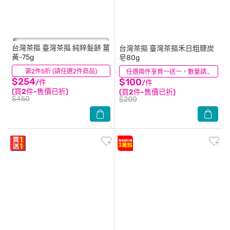
台灣茶摳
臺灣茶摳 純粹髮餅 薑
台灣茶摳
臺灣茶摳禾日粗糠炭
黃-75g
皂80g
第2件5折 (請任選2件商品)
(0)
(0)
任選兩件享買一送一，數量請選2件
$254
$100
/件
/件
(買2件-售價已折)
(買2件-售價已折)
$450
$200