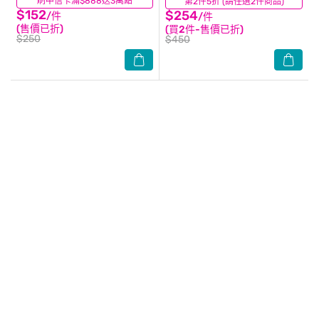
刷中信卡滿$888送3萬點
(0)
第2件5折 (請任選2件商品)
(0)
$152
$254
/件
/件
(售價已折)
(買2件-售價已折)
$250
$450