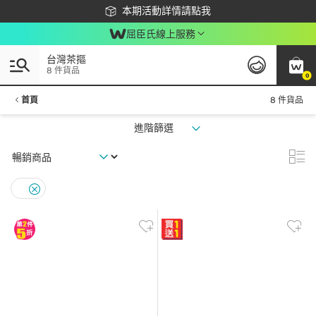
下載app最高回饋$350
本期活動詳情請點我
屈臣氏線上服務
台灣茶摳
8 件貨品
0
首頁
8 件貨品
進階篩選