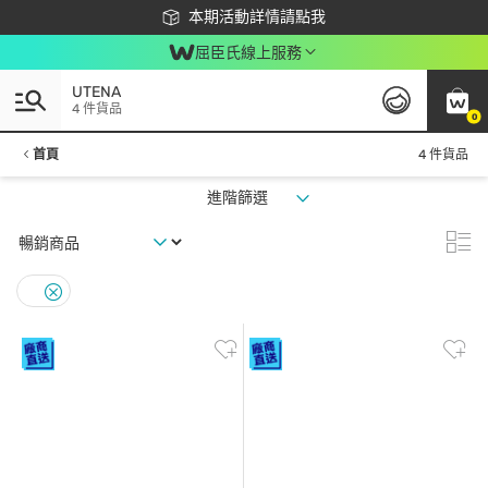
下載app最高回饋$350
本期活動詳情請點我
屈臣氏線上服務
UTENA
4 件貨品
0
首頁
4 件貨品
進階篩選