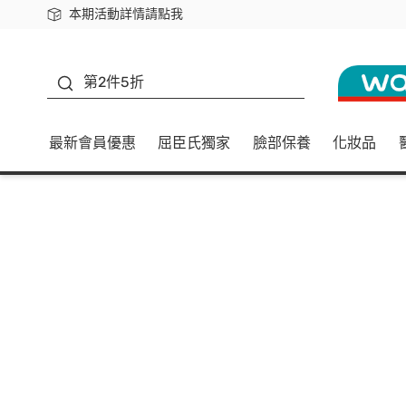
本期活動詳情請點我
下載app最高回饋$350
善存
第2件5折
最新會員優惠
屈臣氏獨家
臉部保養
化妝品