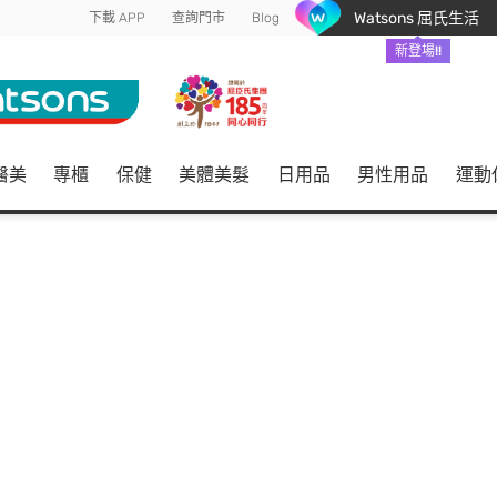
Watsons 屈氏生活
下載 APP
查詢門市
Blog
新登場!!
醫美
專櫃
保健
美體美髮
日用品
男性用品
運動