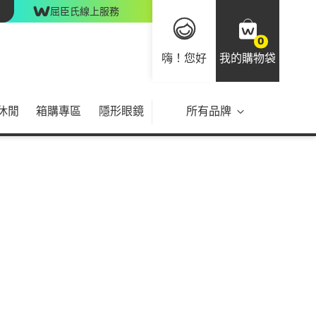
屈臣氏線上服務
0
嗨！您好
我的購物袋
休閒
箱購專區
隱形眼鏡
所有品牌