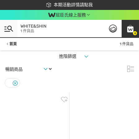
下載app最高回饋$350
本期活動詳情請點我
屈臣氏線上服務
WHITE&SHIN
1 件貨品
0
首頁
1 件貨品
進階篩選