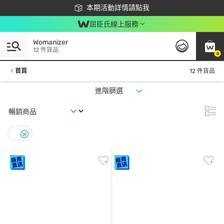
下載app最高回饋$350
本期活動詳情請點我
屈臣氏線上服務
Womanizer
12 件貨品
0
首頁
12 件貨品
進階篩選