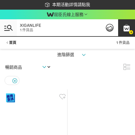
下載app最高回饋$350
本期活動詳情請點我
屈臣氏線上服務
XIGANLIFE
1 件貨品
0
首頁
1 件貨品
進階篩選