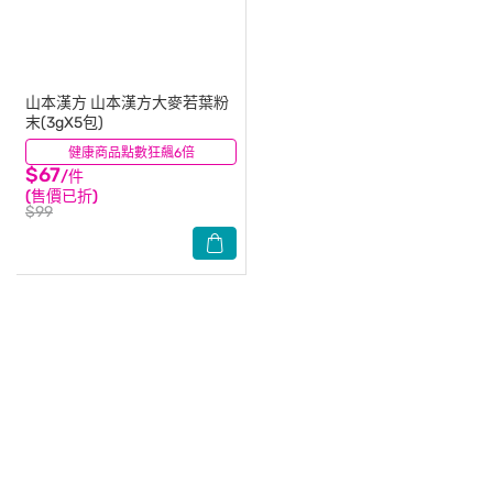
山本漢方
山本漢方大麥若葉粉
末(3gX5包)
健康商品點數狂飆6倍
(0)
$67
/件
(售價已折)
$99