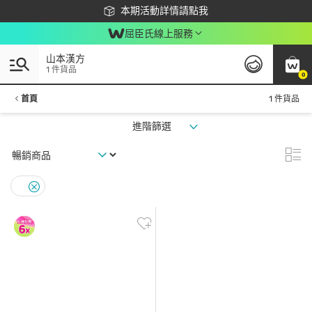
下載app最高回饋$350
本期活動詳情請點我
屈臣氏線上服務
山本漢方
1 件貨品
0
首頁
1 件貨品
進階篩選