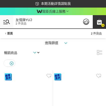
下載app最高回饋$350
本期活動詳情請點我
屈臣氏線上服務
友情牌YUJ
2 件貨品
0
首頁
2 件貨品
進階篩選