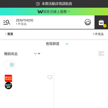
下載app最高回饋$350
本期活動詳情請點我
屈臣氏線上服務
ZENITHQ10
1 件貨品
0
首頁
1 件貨品
進階篩選