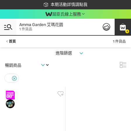
下載app最高回饋$350
本期活動詳情請點我
屈臣氏線上服務
Amma Garden 艾瑪花園
1 件貨品
0
首頁
1 件貨品
進階篩選