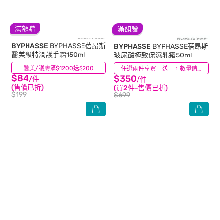
滿額贈
滿額贈
BYPHASSE
BYPHASSE蓓昂斯
BYPHASSE
BYPHASSE蓓昂斯
醫美級特潤護手霜150ml
玻尿酸極致保濕乳霜50ml
醫美/護膚滿$1200送$200
(36)
(0)
任選兩件享買一送一，數量請選2件
$84
$350
/件
/件
(售價已折)
(買2件-售價已折)
$199
$699