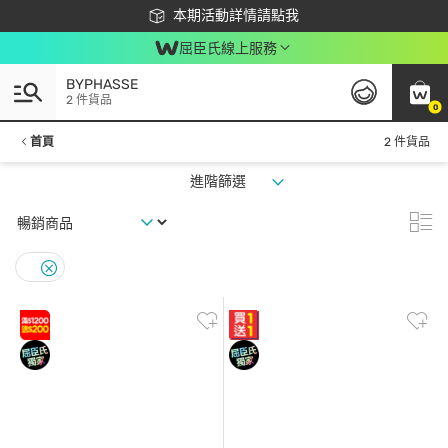
下載app最高回饋$350
本期活動詳情請點我
屈臣氏線上服務
BYPHASSE
2 件貨品
0
首頁
2 件貨品
進階篩選