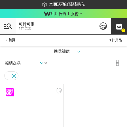
下載app最高回饋$350
本期活動詳情請點我
屈臣氏線上服務
可伶可俐
1 件貨品
0
首頁
1 件貨品
進階篩選