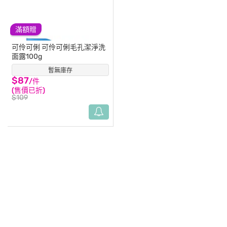
滿額贈
可伶可俐
可伶可俐毛孔潔淨洗
面露100g
暫無庫存
(14)
$87
/件
(售價已折)
$109