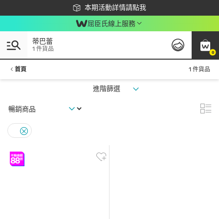
下載app最高回饋$350
本期活動詳情請點我
屈臣氏線上服務
蒂巴蕾
1 件貨品
0
首頁
1 件貨品
進階篩選