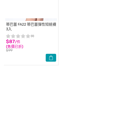
蒂巴蕾
FA22 蒂巴蕾彈性短統襪
3入
(0)
$87
/件
(售價已折)
$99