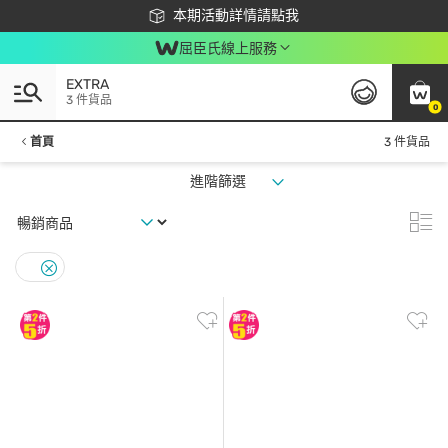
下載app最高回饋$350
本期活動詳情請點我
屈臣氏線上服務
EXTRA
3 件貨品
0
首頁
3 件貨品
進階篩選