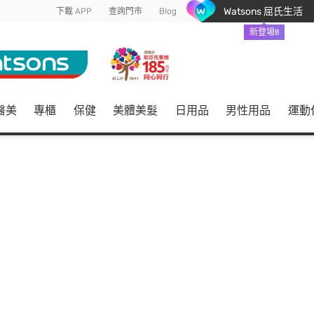
Watsons 屈氏生活
下載 APP
查詢門市
Blog
新登場!!
醫美
專櫃
保健
美體美髮
日用品
男性用品
運動