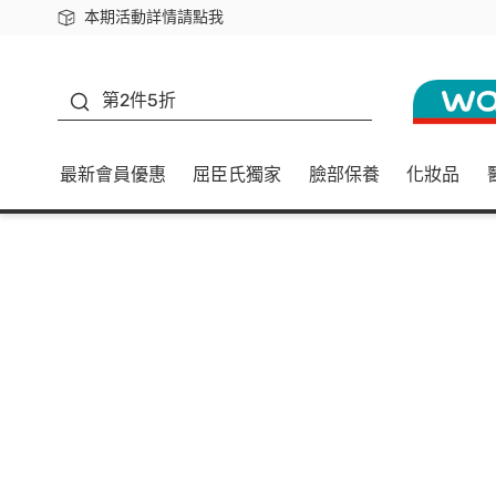
本期活動詳情請點我
下載app最高回饋$350
善存
第2件5折
最新會員優惠
屈臣氏獨家
臉部保養
化妝品