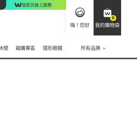
屈臣氏線上服務
0
嗨！您好
我的購物袋
休閒
箱購專區
隱形眼鏡
所有品牌