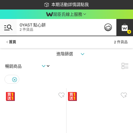
下載app最高回饋$350
本期活動詳情請點我
屈臣氏線上服務
OYAST 點心餅
2 件貨品
0
首頁
2 件貨品
進階篩選