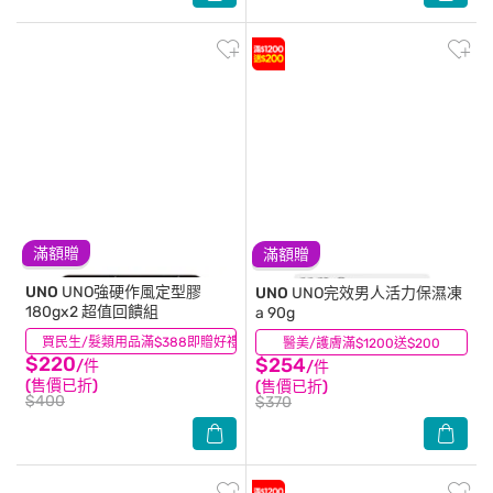
滿額贈
滿額贈
UNO
UNO強硬作風定型膠
UNO
UNO完效男人活力保濕凍
180gx2 超值回饋組
a 90g
買民生/髮類用品滿$388即贈好禮 (數量有限,送完為止)
(0)
醫美/護膚滿$1200送$200
(16)
$220
$254
/件
/件
(售價已折)
(售價已折)
$400
$370