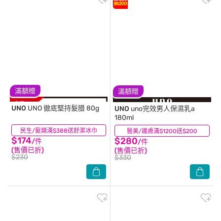
滿額贈
滿額贈
UNO
UNO 徹底堅持髮腊 80g
UNO
uno完效男人保濕乳a
180ml
民生/髮類滿$388送舒潔冰巾
(8)
醫美/護膚滿$1200送$200
(32)
$174
$280
/件
/件
(售價已折)
(售價已折)
$230
$330