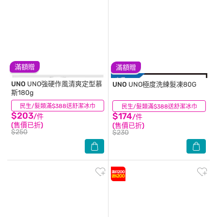
滿額贈
滿額贈
UNO
UNO強硬作風清爽定型慕
UNO
UNO極度洗練髮凍80G
斯180g
民生/髮類滿$388送舒潔冰巾
(6)
民生/髮類滿$388送舒潔冰巾
(1)
$203
$174
/件
/件
(售價已折)
(售價已折)
$250
$230