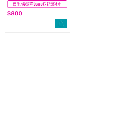
民生/髮類滿$388送舒潔冰巾
(0)
$800