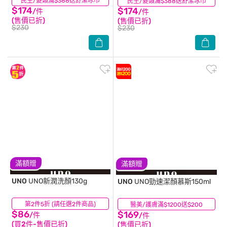
民生/髮類滿$388送舒潔冰巾
(18)
民生/髮類滿$388送舒潔冰巾
(15)
$174
$174
/件
/件
(售價已折)
(售價已折)
$230
$230
滿額贈
滿額贈
UNO
UNO新潤洗顏130g
UNO
UNO勁速潔顏慕斯150ml
第2件5折 (請任選2件商品)
(14)
醫美/護膚滿$1200送$200
(14)
$86
$169
/件
/件
(買2件-售價已折)
(售價已折)