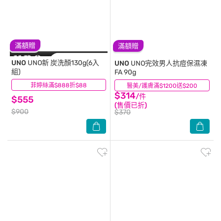
滿額贈
滿額贈
UNO
UNO新 炭洗顏130g(6入
UNO
UNO完效男人抗痘保濕凍
組)
FA 90g
菲婷絲滿$888折$88
(1)
醫美/護膚滿$1200送$200
(1)
$314
/件
$555
(售價已折)
$900
$370