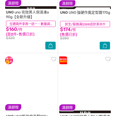
滿額贈
滿額贈
UNO
uno 完效男人保濕凍a
UNO
UNO 強硬作風定型霧170g
90g【全新升級】
(25)
任選兩件享買一送一，數量請選2件
民生/髮類滿$388送舒潔冰巾
(26)
$160
$174
/件
/件
(買2件-售價已折)
(售價已折)
$320
$250
滿額贈
滿額贈