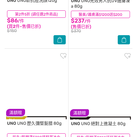
UNO
UNO新抗痘洗顏120g
UNO
UNO完效男人抗UV醒膚凍
a 80g
第2件5折 (請任選2件商品)
(13)
醫美/護膚滿$1200送$200
(13)
$86
$237
/件
/件
(買2件-售價已折)
(售價已折)
$150
$370
滿額贈
滿額贈
UNO
UNO 歷久彌堅髮腊 80g
UNO
UNO 絕對上進凝土 80g