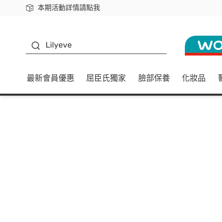
本期活動詳情請點我
下載app最高回饋$350
K beauty
Lilyeve
最新會員優惠
屈臣氏獨家
臉部保養
化妝品