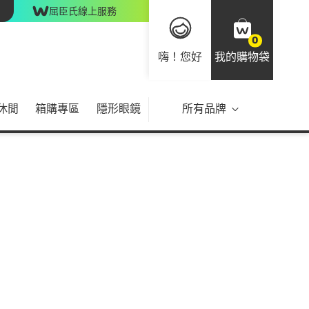
屈臣氏線上服務
0
嗨！您好
我的購物袋
休閒
箱購專區
隱形眼鏡
所有品牌