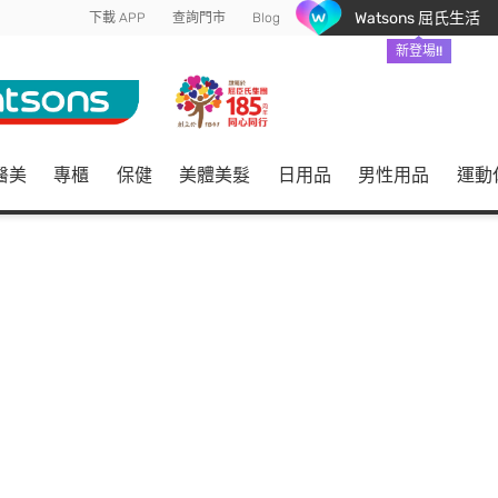
Watsons 屈氏生活
下載 APP
查詢門市
Blog
新登場!!
醫美
專櫃
保健
美體美髮
日用品
男性用品
運動