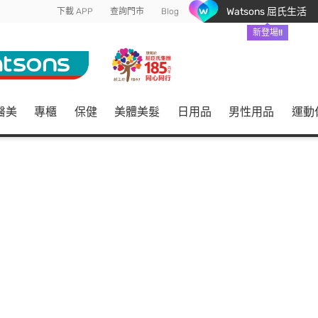
Watsons 屈氏生活
下載 APP
查詢門市
Blog
新登場!!
醫美
專櫃
保健
美體美髮
日用品
男性用品
運動