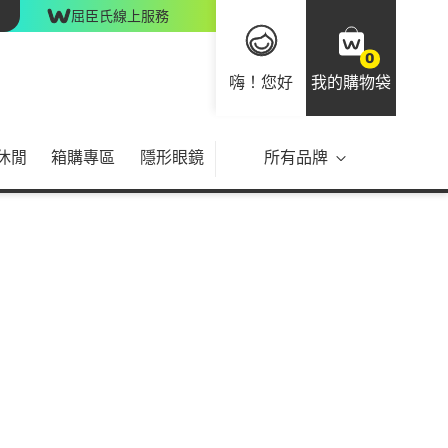
屈臣氏線上服務
0
嗨！您好
我的購物袋
休閒
箱購專區
隱形眼鏡
所有品牌