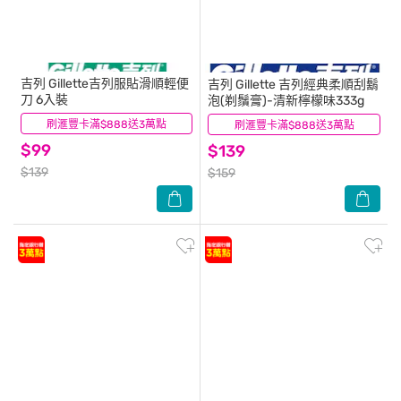
吉列
Gillette吉列服貼滑順輕便
吉列
Gillette 吉列經典柔順刮鬍
刀 6入裝
泡(剃鬚膏)-清新檸檬味333g
刷滙豐卡滿$888送3萬點
(7)
刷滙豐卡滿$888送3萬點
(31)
$99
$139
$139
$159