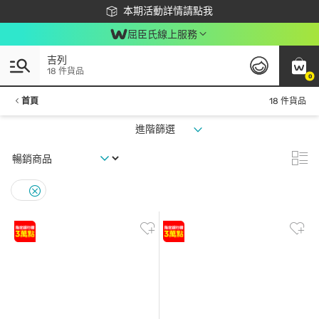
下載app最高回饋$350
本期活動詳情請點我
屈臣氏線上服務
吉列
18 件貨品
0
首頁
18 件貨品
進階篩選