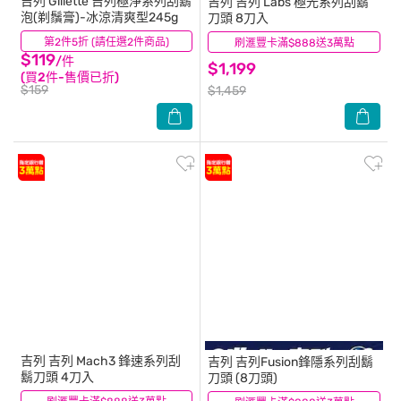
吉列
Gillette 吉列極淨系列刮鬍
吉列
吉列 Labs 極光系列刮鬍
泡(剃鬚膏)-冰涼清爽型245g
刀頭 8刀入
第2件5折 (請任選2件商品)
(4)
刷滙豐卡滿$888送3萬點
(16)
$119
/件
$1,199
(買2件-售價已折)
$159
$1,459
吉列
吉列 Mach3 鋒速系列刮
吉列
吉列Fusion鋒隱系列刮鬍
鬍刀頭 4刀入
刀頭 (8刀頭)