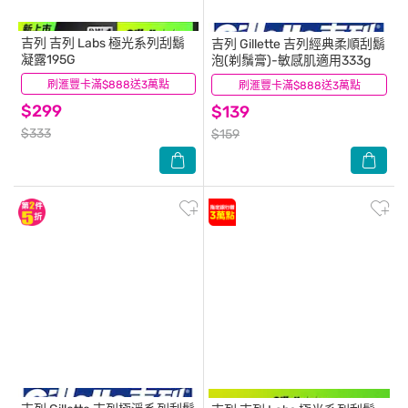
吉列
吉列 Labs 極光系列刮鬍
吉列
Gillette 吉列經典柔順刮鬍
凝露195G
泡(剃鬚膏)-敏感肌適用333g
刷滙豐卡滿$888送3萬點
(2)
刷滙豐卡滿$888送3萬點
(18)
$299
$139
$333
$159