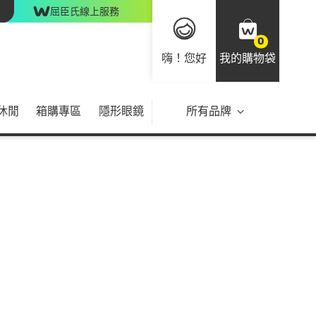
屈臣氏線上服務
0
嗨！您好
我的購物袋
休閒
箱購專區
隱形眼鏡
所有品牌