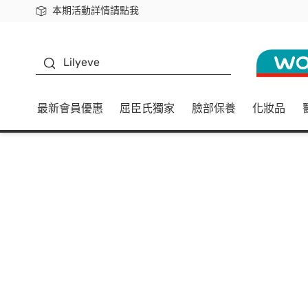
本期活動詳情請點我
下載app最高回饋$350
K beauty
Lilyeve
最新會員優惠
屈臣氏獨家
臉部保養
化妝品