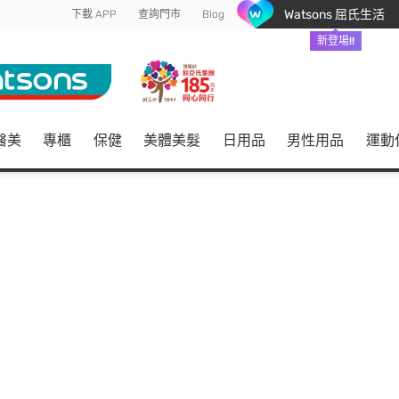
Watsons 屈氏生活
下載 APP
查詢門市
Blog
新登場!!
醫美
專櫃
保健
美體美髮
日用品
男性用品
運動