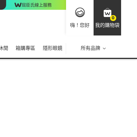
屈臣氏線上服務
0
嗨！您好
我的購物袋
休閒
箱購專區
隱形眼鏡
所有品牌