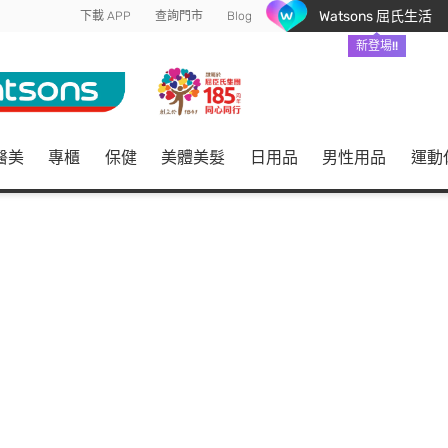
Watsons 屈氏生活
下載 APP
查詢門市
Blog
新登場!!
醫美
專櫃
保健
美體美髮
日用品
男性用品
運動