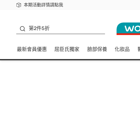
本期活動詳情請點我
下載app最高回饋$350
善存
第2件5折
最新會員優惠
屈臣氏獨家
臉部保養
化妝品