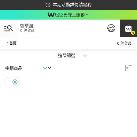
下載app最高回饋$350
本期活動詳情請點我
屈臣氏線上服務
御茶園
0 件貨品
0
首頁
0 件貨品
進階篩選