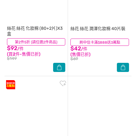
絲花
絲花 化妝棉 (80+2片)X3
絲花
絲花 潤澤化妝棉 40片裝
盒
第2件5折 (請任選2件商品)
(529)
刷中信卡滿$888送3萬點
(85)
$92
$42
/件
/件
(買2件-售價已折)
(售價已折)
$149
$69