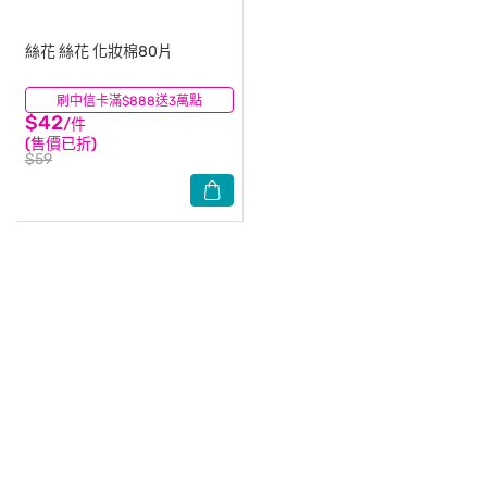
絲花
絲花 化妝棉80片
刷中信卡滿$888送3萬點
(62)
$42
/件
(售價已折)
$59