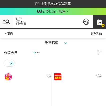
下載app最高回饋$350
本期活動詳情請點我
屈臣氏線上服務
絲花
3 件貨品
0
首頁
3 件貨品
進階篩選