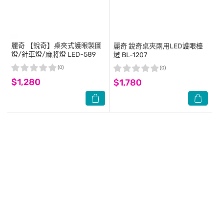
麗奇
【銳奇】桌夾式護眼製圖
麗奇
銳奇桌夾兩用LED護眼檯
燈/針車燈/麻將燈 LED-589
燈 BL-1207
(0)
(0)
$1,280
$1,780