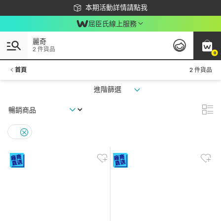
下載app最高回饋$350
本期活動詳情請點我
屈臣氏線上服務
麗奇
2 件貨品
0
首頁
2 件貨品
進階篩選