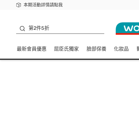
本期活動詳情請點我
下載app最高回饋$350
善存
第2件5折
最新會員優惠
屈臣氏獨家
臉部保養
化妝品