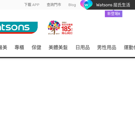
Watsons 屈氏生活
下載 APP
查詢門市
Blog
新登場!!
醫美
專櫃
保健
美體美髮
日用品
男性用品
運動