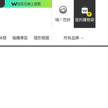
屈臣氏線上服務
0
嗨！您好
我的購物袋
休閒
箱購專區
隱形眼鏡
所有品牌