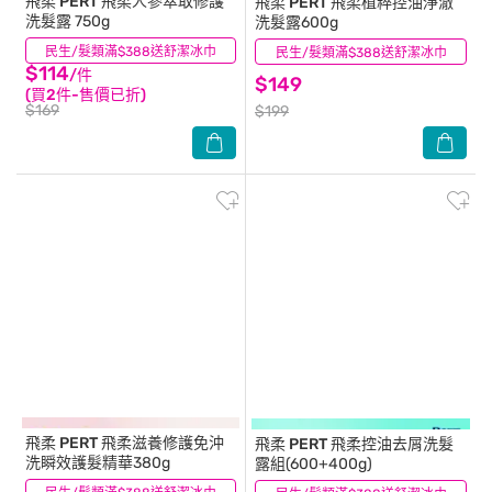
飛柔 PERT
飛柔人參萃取修護
飛柔 PERT
飛柔植粹控油淨澈
洗髮露 750g
洗髮露600g
民生/髮類滿$388送舒潔冰巾
(19)
民生/髮類滿$388送舒潔冰巾
(0)
$114
/件
$149
(買2件-售價已折)
$169
$199
飛柔 PERT
飛柔滋養修護免沖
飛柔 PERT
飛柔控油去屑洗髮
洗瞬效護髮精華380g
露組(600+400g)