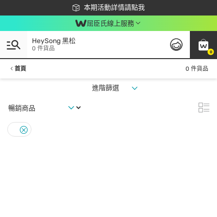
下載app最高回饋$350
本期活動詳情請點我
屈臣氏線上服務
HeySong 黑松
0 件貨品
0
首頁
0 件貨品
進階篩選