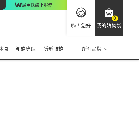
屈臣氏線上服務
0
嗨！您好
我的購物袋
休閒
箱購專區
隱形眼鏡
所有品牌