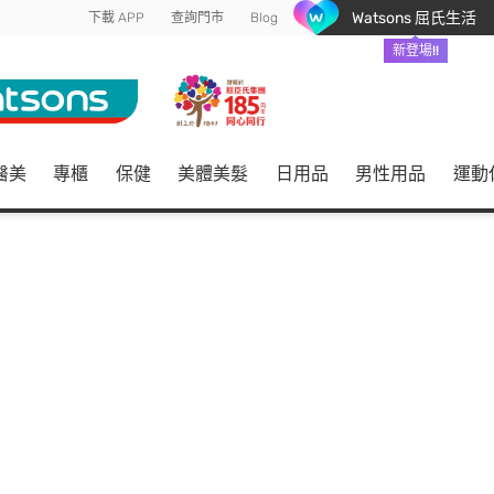
Watsons 屈氏生活
下載 APP
查詢門市
Blog
新登場!!
醫美
專櫃
保健
美體美髮
日用品
男性用品
運動