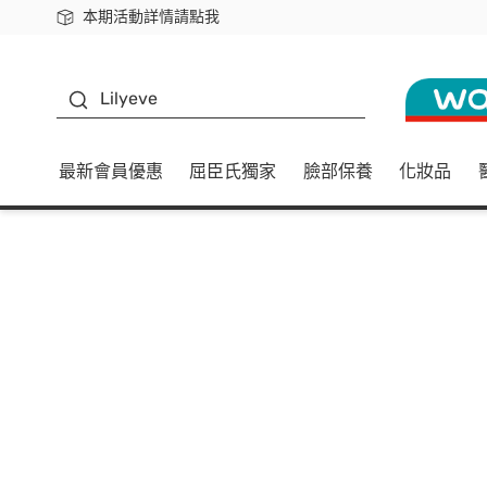
本期活動詳情請點我
下載app最高回饋$350
K beauty
Lilyeve
最新會員優惠
屈臣氏獨家
臉部保養
化妝品