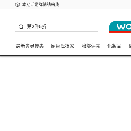
本期活動詳情請點我
下載app最高回饋$350
善存
第2件5折
最新會員優惠
屈臣氏獨家
臉部保養
化妝品