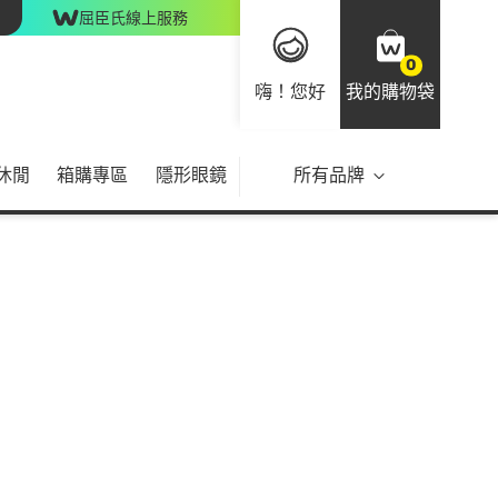
屈臣氏線上服務
0
嗨！您好
我的購物袋
休閒
箱購專區
隱形眼鏡
所有品牌