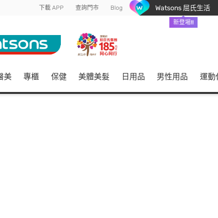
Watsons 屈氏生活
下載 APP
查詢門市
Blog
新登場!!
醫美
專櫃
保健
美體美髮
日用品
男性用品
運動