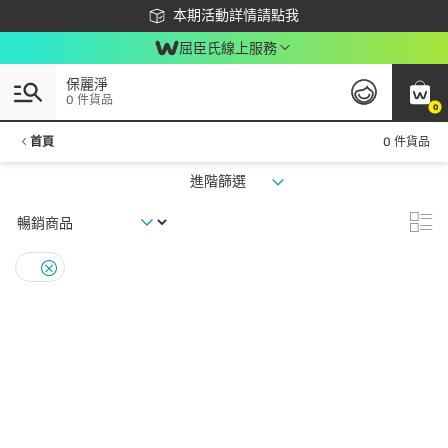
下載app最高回饋$350
本期活動詳情請點我
屈臣氏線上服務
保麗淨
0 件貨品
0
首頁
0 件貨品
進階篩選