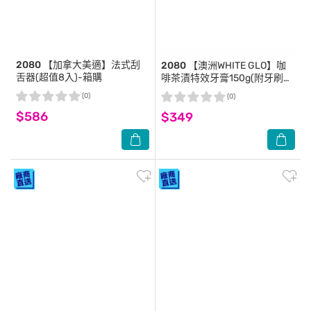
2080
【加拿大美適】法式刮
2080
【澳洲WHITE GLO】咖
舌器(超值8入)-箱購
啡茶漬特效牙膏150g(附牙刷
+牙縫刷)
(0)
(0)
$586
$349