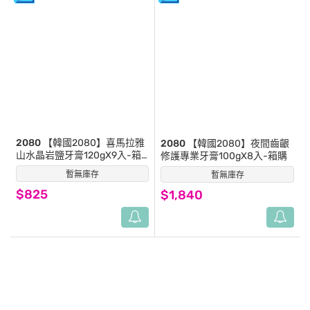
2080
【韓國2080】喜馬拉雅
2080
【韓國2080】夜間齒齦
山水晶岩鹽牙膏120gX9入-箱
修護專業牙膏100gX8入-箱購
購
暫無庫存
(0)
暫無庫存
(0)
$825
$1,840