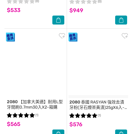
(0)
(0)
$533
$949
2080
【加拿大美適】耐用L型
2080
泰國 RASYAN 強效去漬
牙間刷0.7mm30入X2-箱購
牙粉(牙石煙茶黃漬)25gX6入-
箱購
(1)
(1)
$565
$576