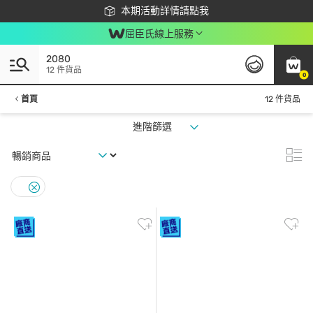
下載app最高回饋$350
本期活動詳情請點我
屈臣氏線上服務
2080
12 件貨品
0
首頁
12 件貨品
進階篩選