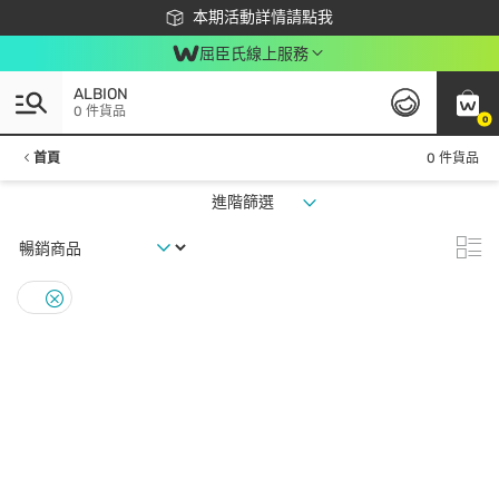
下載app最高回饋$350
本期活動詳情請點我
屈臣氏線上服務
ALBION
0 件貨品
0
首頁
0 件貨品
進階篩選