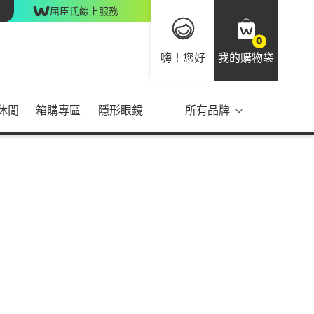
屈臣氏線上服務
0
嗨！您好
我的購物袋
休閒
箱購專區
隱形眼鏡
所有品牌