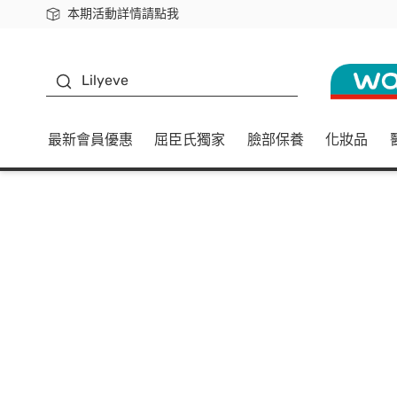
本期活動詳情請點我
下載app最高回饋$350
K beauty
Lilyeve
最新會員優惠
屈臣氏獨家
臉部保養
化妝品