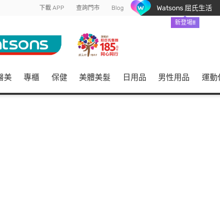
Watsons 屈氏生活
下載 APP
查詢門市
Blog
新登場!!
醫美
專櫃
保健
美體美髮
日用品
男性用品
運動