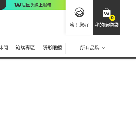
屈臣氏線上服務
0
嗨！您好
我的購物袋
休閒
箱購專區
隱形眼鏡
所有品牌