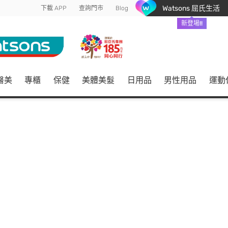
Watsons 屈氏生活
下載 APP
查詢門市
Blog
新登場!!
醫美
專櫃
保健
美體美髮
日用品
男性用品
運動