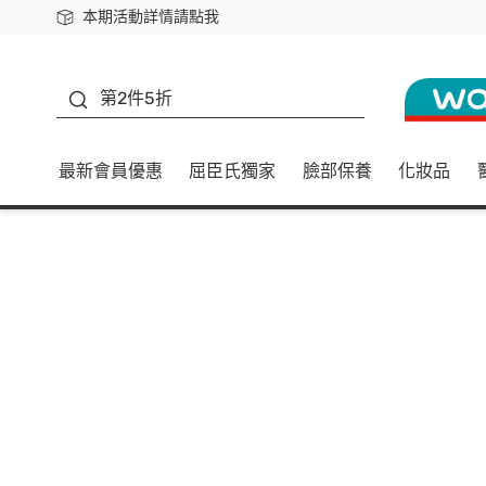
本期活動詳情請點我
下載app最高回饋$350
善存
第2件5折
最新會員優惠
屈臣氏獨家
臉部保養
化妝品