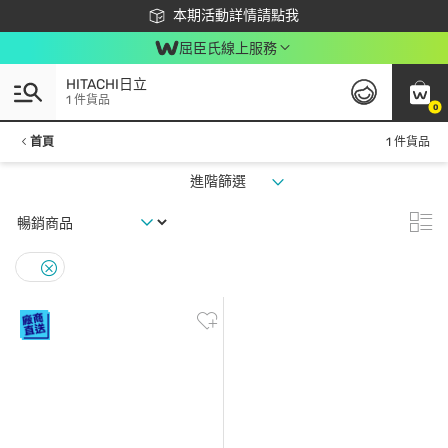
下載app最高回饋$350
本期活動詳情請點我
屈臣氏線上服務
HITACHI日立
1 件貨品
0
首頁
1 件貨品
進階篩選