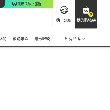
屈臣氏線上服務
0
嗨！您好
我的購物袋
休閒
箱購專區
隱形眼鏡
所有品牌