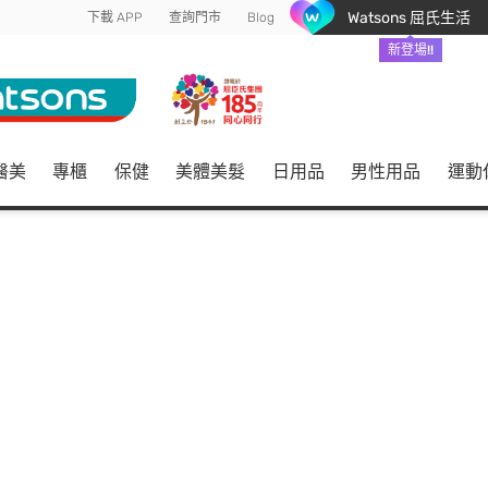
Watsons 屈氏生活
下載 APP
查詢門市
Blog
新登場!!
醫美
專櫃
保健
美體美髮
日用品
男性用品
運動