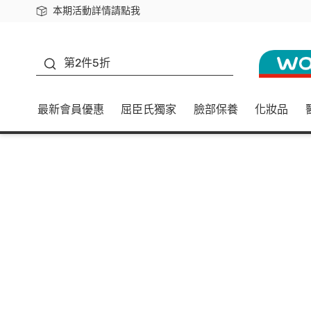
本期活動詳情請點我
下載app最高回饋$350
善存
第2件5折
最新會員優惠
屈臣氏獨家
臉部保養
化妝品