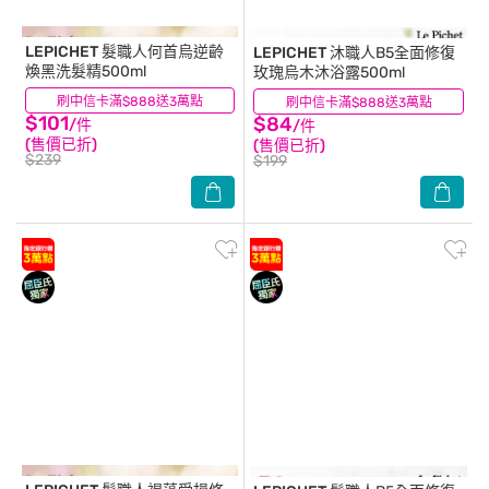
LEPICHET
髮職人何首烏逆齡
LEPICHET
沐職人B5全面修復
煥黑洗髮精500ml
玫瑰烏木沐浴露500ml
刷中信卡滿$888送3萬點
(16)
刷中信卡滿$888送3萬點
(2)
$101
$84
/件
/件
(售價已折)
(售價已折)
$239
$199