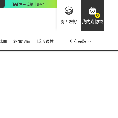
屈臣氏線上服務
0
嗨！您好
我的購物袋
休閒
箱購專區
隱形眼鏡
所有品牌