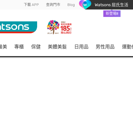
Watsons 屈氏生活
下載 APP
查詢門市
Blog
新登場!!
醫美
專櫃
保健
美體美髮
日用品
男性用品
運動