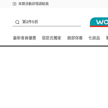
本期活動詳情請點我
下載app最高回饋$350
善存
第2件5折
最新會員優惠
屈臣氏獨家
臉部保養
化妝品