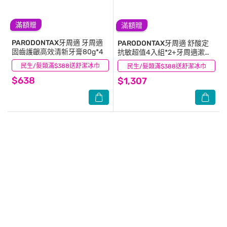
滿額贈
滿額贈
PARODONTAX牙周適
牙周適
PARODONTAX牙周適
舒酸定
固齒護齦高效清新牙膏80g*4
抗敏超值4入組*2+牙周適漱口
水極淨清新500ml*1
民生/髮類滿$388送舒潔冰巾
(1)
民生/髮類滿$388送舒潔冰巾
(0)
$638
$1,307