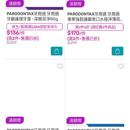
滿額贈
滿額贈
PARODONTAX牙周適
牙周適
PARODONTAX牙周適
牙周適
牙齦護理牙膏 -深層潔淨80g
專業強韌護齦漱口水極淨薄荷
500毫升
民生/髮類滿$388送舒潔冰巾
(48)
第2件5折 (請任選2件商品)
(29)
$136
$170
/件
/件
(買2件-售價已折)
(買2件-售價已折)
$209
$299
滿額贈
滿額贈