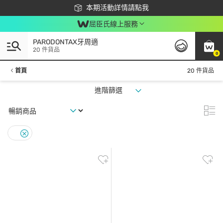
下載app最高回饋$350
本期活動詳情請點我
屈臣氏線上服務
PARODONTAX牙周適
20 件貨品
0
首頁
20 件貨品
進階篩選