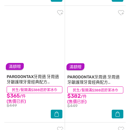
滿額贈
滿額贈
PARODONTAX牙周適
牙周適
PARODONTAX牙周適
牙周適
牙齦護理牙膏經典配方
牙齦護理牙膏經典配方
90g*2+溫和淨白 90g
90gx2+草本修護90gx1
民生/髮類滿$388送舒潔冰巾
(28)
民生/髮類滿$388送舒潔冰巾
(2)
$365
$382
/件
/件
(售價已折)
(售價已折)
$449
$449