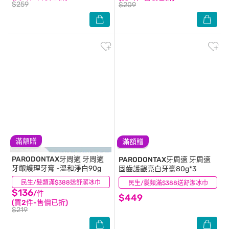
$259
$209
滿額贈
滿額贈
PARODONTAX牙周適
牙周適
PARODONTAX牙周適
牙周適
牙齦護理牙膏 -溫和淨白90g
固齒護齦亮白牙膏80g*3
民生/髮類滿$388送舒潔冰巾
(4)
民生/髮類滿$388送舒潔冰巾
(3)
$136
/件
$449
(買2件-售價已折)
$219