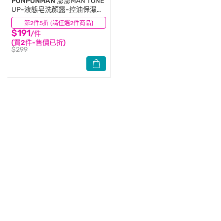
PONPONMAN
澎澎MAN TONE
UP-液態皂洗顏露-控油保濕
150g
第2件5折 (請任選2件商品)
(0)
$191
/件
(買2件-售價已折)
$299