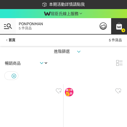
下載app最高回饋$350
本期活動詳情請點我
屈臣氏線上服務
PONPONMAN
5 件貨品
0
首頁
5 件貨品
進階篩選