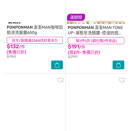
滿額贈
PONPONMAN
澎澎MAN咖啡因
PONPONMAN
澎澎MAN TONE
勁涼洗髮露650g
UP-液態皂洗顏露-控油抗痘
150g
民生/髮類滿$388送舒潔冰巾
(11)
第2件5折 (請任選2件商品)
(0)
$132
$191
/件
/件
(售價已折)
(買2件-售價已折)
$182
$299