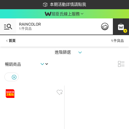
下載app最高回饋$350
本期活動詳情請點我
屈臣氏線上服務
RAINCOLOR
1 件貨品
0
首頁
1 件貨品
進階篩選