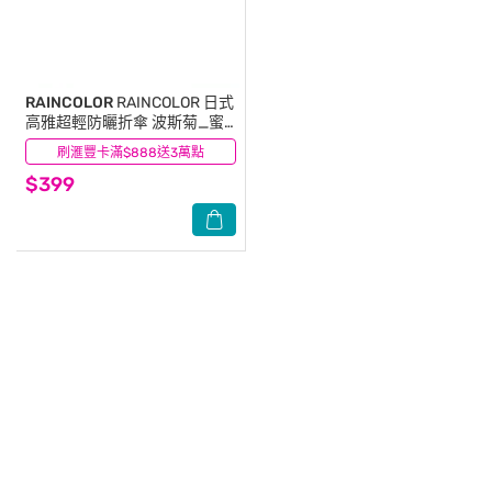
RAINCOLOR
RAINCOLOR 日式
高雅超輕防曬折傘 波斯菊_蜜
桃粉
刷滙豐卡滿$888送3萬點
(0)
$399