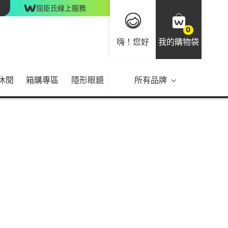
屈臣氏線上服務
0
嗨！您好
我的購物袋
休閒
箱購專區
隱形眼鏡
所有品牌