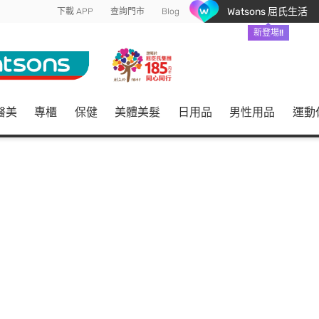
Watsons 屈氏生活
下載 APP
查詢門市
Blog
新登場!!
醫美
專櫃
保健
美體美髮
日用品
男性用品
運動