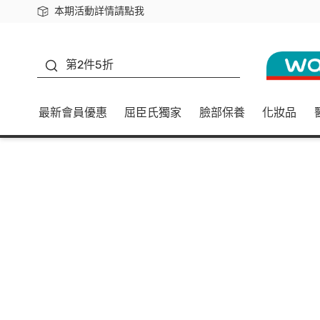
本期活動詳情請點我
下載app最高回饋$350
善存
第2件5折
最新會員優惠
屈臣氏獨家
臉部保養
化妝品