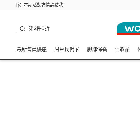
本期活動詳情請點我
下載app最高回饋$350
善存
第2件5折
最新會員優惠
屈臣氏獨家
臉部保養
化妝品