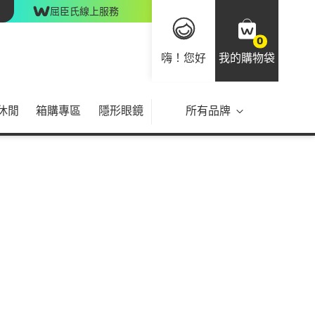
屈臣氏線上服務
0
嗨！您好
我的購物袋
休閒
箱購專區
隱形眼鏡
所有品牌