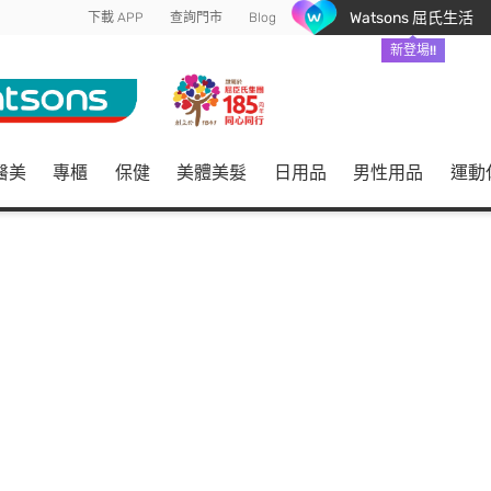
Watsons 屈氏生活
下載 APP
查詢門市
Blog
新登場!!
醫美
專櫃
保健
美體美髮
日用品
男性用品
運動