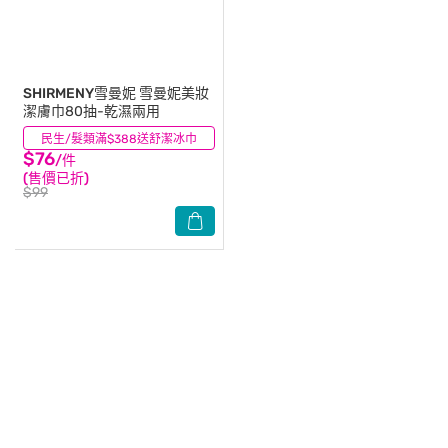
SHIRMENY雪曼妮
雪曼妮美妝
潔膚巾80抽-乾濕兩用
民生/髮類滿$388送舒潔冰巾
(12)
$76
/件
(售價已折)
$99