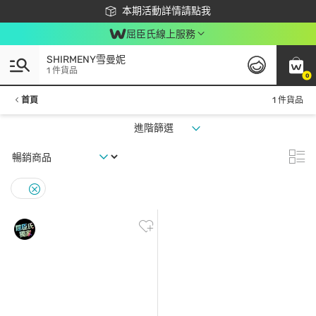
下載app最高回饋$350
本期活動詳情請點我
屈臣氏線上服務
SHIRMENY雪曼妮
1 件貨品
0
首頁
1 件貨品
進階篩選