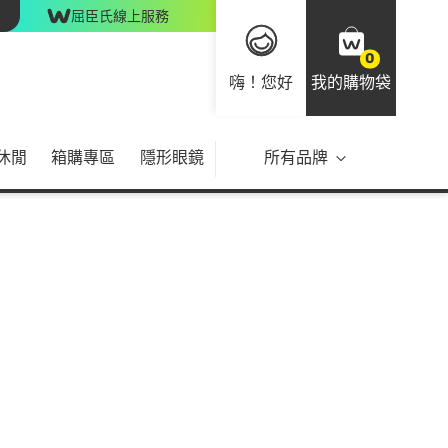
屈臣氏線上服務
0
嗨！您好
我的購物袋
休閒
箱購專區
隱形眼鏡
所有品牌