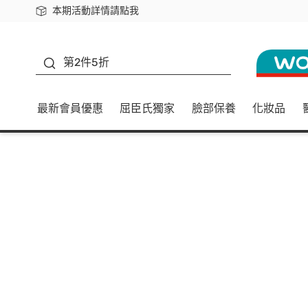
本期活動詳情請點我
下載app最高回饋$350
善存
第2件5折
最新會員優惠
屈臣氏獨家
臉部保養
化妝品