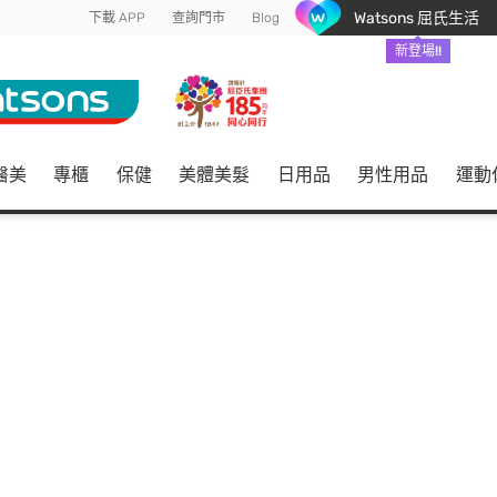
Watsons 屈氏生活
下載 APP
查詢門市
Blog
新登場!!
醫美
專櫃
保健
美體美髮
日用品
男性用品
運動