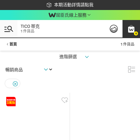
下載app最高回饋$350
本期活動詳情請點我
屈臣氏線上服務
TICO 蒂克
1 件貨品
0
首頁
1 件貨品
進階篩選