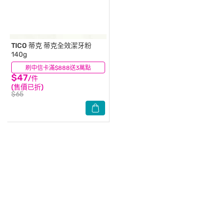
TICO 蒂克
蒂克全效潔牙粉
140g
刷中信卡滿$888送3萬點
(1)
$47
/件
(售價已折)
$65