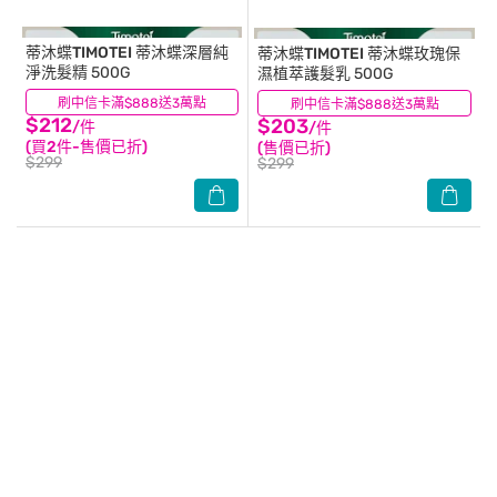
蒂沐蝶TIMOTEI
蒂沐蝶深層純
蒂沐蝶TIMOTEI
蒂沐蝶玫瑰保
淨洗髮精 500G
濕植萃護髮乳 500G
刷中信卡滿$888送3萬點
(12)
刷中信卡滿$888送3萬點
(22)
$212
$203
/件
/件
(買2件-售價已折)
(售價已折)
$299
$299