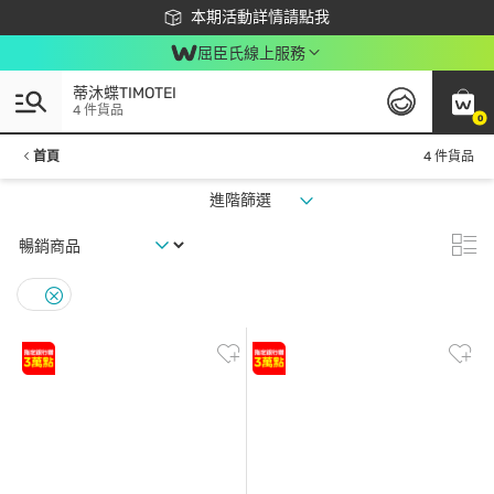
下載app最高回饋$350
本期活動詳情請點我
屈臣氏線上服務
蒂沐蝶TIMOTEI
4 件貨品
0
首頁
4 件貨品
進階篩選