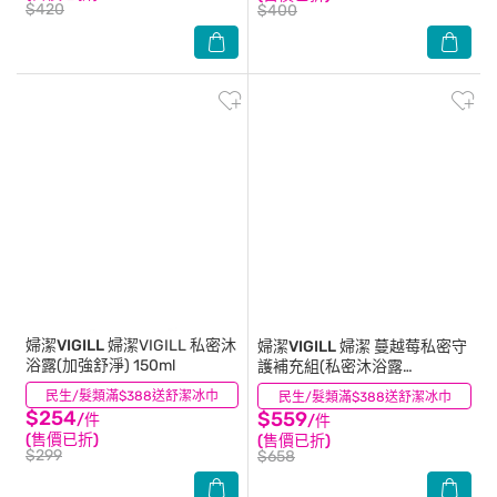
$420
$400
婦潔VIGILL
婦潔VIGILL 私密沐
婦潔VIGILL
婦潔 蔓越莓私密守
浴露(加強舒淨) 150ml
護補充組(私密沐浴露
220ml+補充包180ml)
民生/髮類滿$388送舒潔冰巾
(20)
民生/髮類滿$388送舒潔冰巾
(19)
$254
$559
/件
/件
(售價已折)
(售價已折)
$299
$658