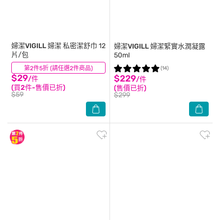
婦潔VIGILL
婦潔 私密潔舒巾 12
婦潔VIGILL
婦潔緊實水潤凝露
片/包
50ml
第2件5折 (請任選2件商品)
(21)
(14)
$29
$229
/件
/件
(買2件-售價已折)
(售價已折)
$59
$299