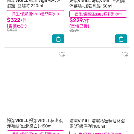
婦潔VIGILL
婦潔 Vigill 私密沐
婦潔VIGILL
婦潔VIGILL私密柔
浴露-蔓越莓 220ml
淨慕絲-加強乳酸150ml
民生/髮類滿$388送舒潔冰巾
(25)
民生/髮類滿$388送舒潔冰巾
(14)
$322
$229
/件
/件
(售價已折)
(售價已折)
$420
$299
婦潔VIGILL
婦潔VIGILL私密柔
婦潔VIGILL
婦潔私密精油沐浴
淨慕絲(滋潤嫩白)-150ml
露(舒緩淨護)180ml