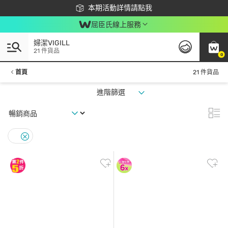
下載app最高回饋$350
本期活動詳情請點我
屈臣氏線上服務
婦潔VIGILL
21 件貨品
0
首頁
21 件貨品
進階篩選