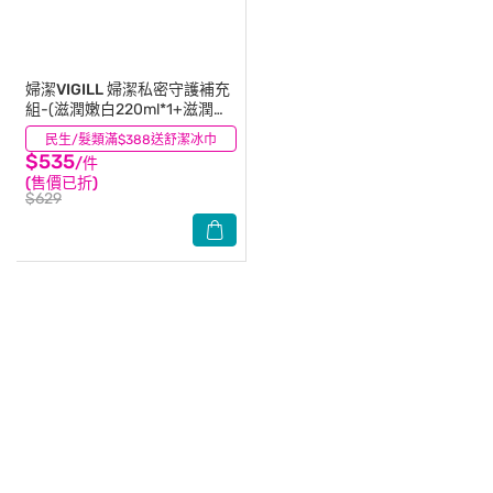
婦潔VIGILL
婦潔私密守護補充
組-(滋潤嫩白220ml*1+滋潤嫩
白補充包180ml*1)
民生/髮類滿$388送舒潔冰巾
(9)
$535
/件
(售價已折)
$629