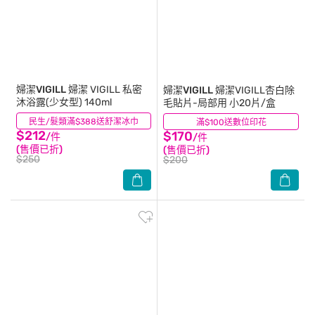
婦潔VIGILL
婦潔 VIGILL 私密
婦潔VIGILL
婦潔VIGILL杏白除
沐浴露(少女型) 140ml
毛貼片-局部用 小20片/盒
民生/髮類滿$388送舒潔冰巾
(3)
滿$100送數位印花
(5)
$212
$170
/件
/件
(售價已折)
(售價已折)
$250
$200