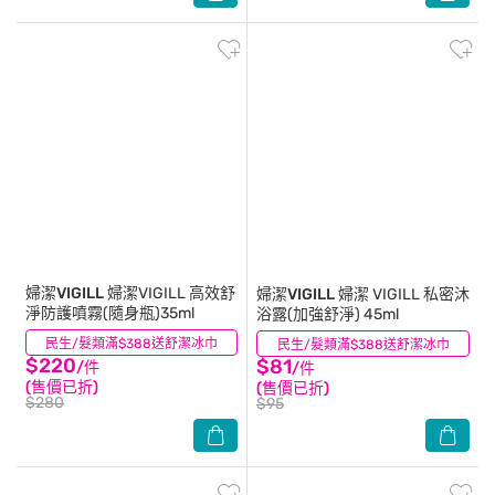
婦潔VIGILL
婦潔VIGILL 高效舒
婦潔VIGILL
婦潔 VIGILL 私密沐
淨防護噴霧(隨身瓶)35ml
浴露(加強舒淨) 45ml
民生/髮類滿$388送舒潔冰巾
(4)
民生/髮類滿$388送舒潔冰巾
(9)
$220
$81
/件
/件
(售價已折)
(售價已折)
$280
$95