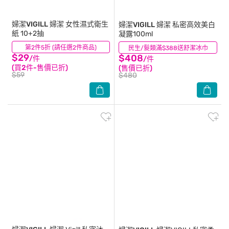
婦潔VIGILL
婦潔 女性濕式衛生
婦潔VIGILL
婦潔 私密高效美白
紙 10+2抽
凝露100ml
第2件5折 (請任選2件商品)
(24)
民生/髮類滿$388送舒潔冰巾
(8)
$29
$408
/件
/件
(買2件-售價已折)
(售價已折)
$59
$480