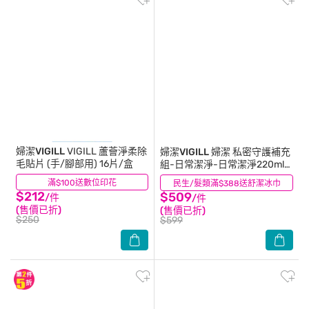
婦潔VIGILL
VIGILL 蘆薈淨柔除
婦潔VIGILL
婦潔 私密守護補充
毛貼片 (手/腳部用) 16片/盒
組-日常潔淨-日常潔淨220ml
x1 補充包180ml x1
滿$100送數位印花
(7)
民生/髮類滿$388送舒潔冰巾
(6)
$212
$509
/件
/件
(售價已折)
(售價已折)
$250
$599