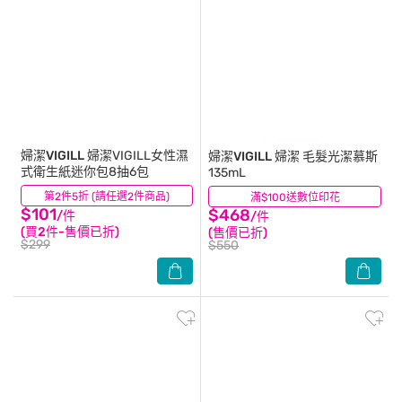
婦潔VIGILL
婦潔VIGILL女性濕
婦潔VIGILL
婦潔 毛髮光潔慕斯
式衛生紙迷你包8抽6包
135mL
第2件5折 (請任選2件商品)
(0)
滿$100送數位印花
(7)
$101
$468
/件
/件
(買2件-售價已折)
(售價已折)
$299
$550